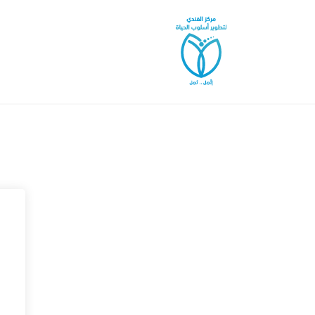
خطى
لى
لمحتوى