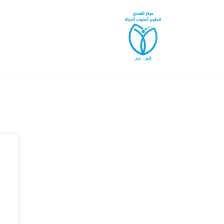
خطى
لى
لمحتوى