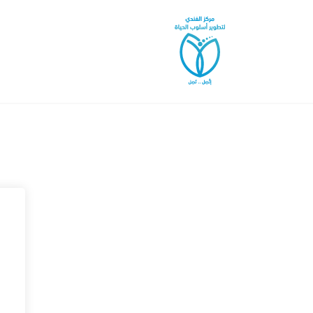
خطى
لى
لمحتوى